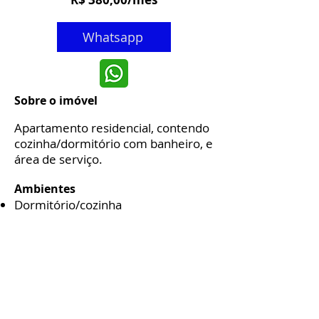
Whatsapp
Sobre o imóvel
Apartamento residencia
l, contend
o
cozinha/dormitório com banheiro, e
área de serviço.
Ambiente
s
Dormitório/cozinha
01 Banheiro
Área de Serviço
Complementos
Água rateada
Energia individual