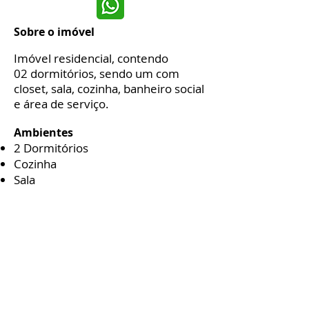
Sobre o imóvel
Imóvel residencia
l, contend
o
02
dormitórios, sendo um com
closet,
sala,
cozinha, banheiro social
e
área de serviço.
Ambiente
s
2 Dor
mitórios
Cozinha
Sala
2 Banheiros
Despensa
Área de serviço
Complementos
Água individual
Energia i
ndivid
ual